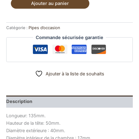
quantité
Ajouter au panier
de
Pipe
estate
Ropp
Catégorie :
Pipes d’occasion
Regence
Commande sécurisée garantie
S46
Ajouter à la liste de souhaits
Description
Longueur: 135mm.
Hauteur de la tête: 50mm.
Diamètre extérieure : 40mm.
Diamètre intérieur de la chambre : 17mm.