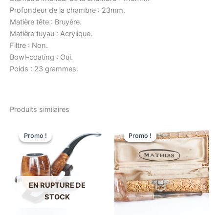
Profondeur de la chambre : 23mm.
Matière tête : Bruyère.
Matière tuyau : Acrylique.
Filtre : Non.
Bowl-coating : Oui.
Poids : 23 grammes.
Produits similaires
Promo !
Promo !
Promo !
Promo !
EN RUPTURE DE
STOCK