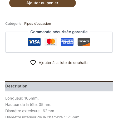
quantité
Ajouter au panier
de
était :
est :
Pipe
30,00 €.
20,00 €.
estate
Sabot
Catégorie :
Pipes d’occasion
no
Commande sécurisée garantie
name
Ajouter à la liste de souhaits
Description
Longueur: 105mm.
Hauteur de la tête: 35mm.
Diamètre extérieure : 62mm.
Diamètre intérieur de la chambre : 17.5mm.