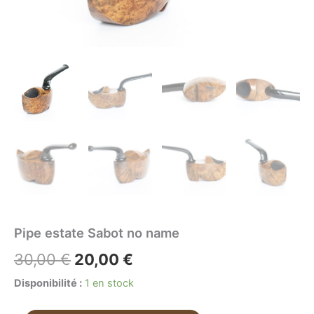
Pipe estate Sabot no name
Le
Le
30,00
€
20,00
€
prix
prix
Disponibilité :
1 en stock
initial
actuel