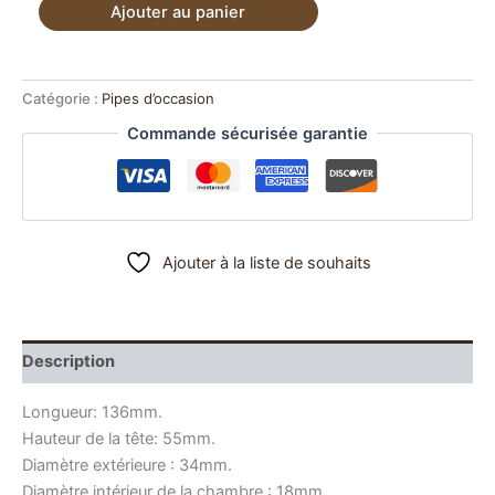
quantité
Ajouter au panier
de
Pipe
estate
Telmy
Catégorie :
Pipes d’occasion
St
Commande sécurisée garantie
Claude.
Ajouter à la liste de souhaits
Description
Longueur: 136mm.
Hauteur de la tête: 55mm.
Diamètre extérieure : 34mm.
Diamètre intérieur de la chambre : 18mm.