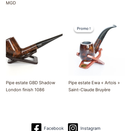
MGD
Promo !
Promo !
Pipe estate GBD Shadow
Pipe estate Ewa « Artois »
London finish 1086
Saint-Claude Bruyère
Facebook
Instagram