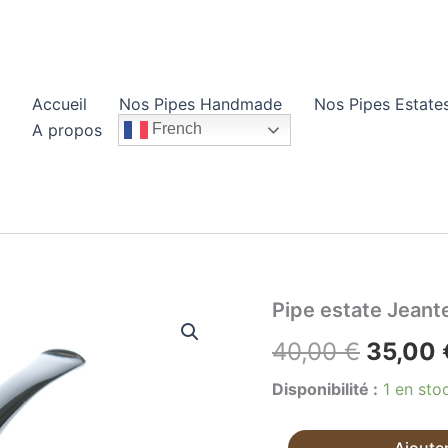
Accueil
Nos Pipes Handmade
Nos Pipes Estate
A propos
French
Pipe estate Jeant
Le
40,00
€
35,00
prix
Disponibilité :
1 en sto
initial
quantité
Ajouter