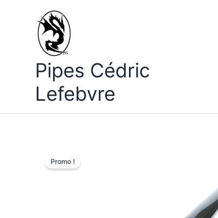
Aller
au
contenu
Pipes Cédric
Lefebvre
Promo !