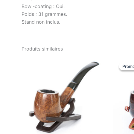
Bowl-coating : Oui.
Poids : 31 grammes.
Stand non inclus.
Produits similaires
Promo
Promo