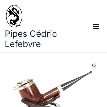
Aller
au
contenu
Pipes Cédric
Lefebvre